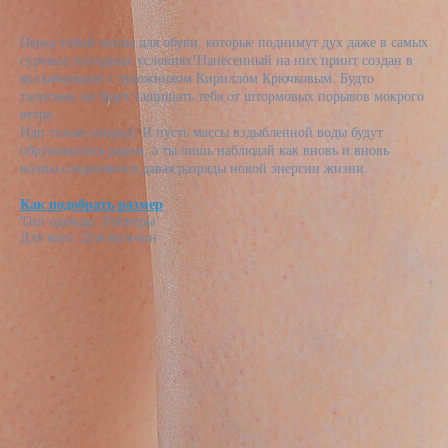
Перед тобой чехлы для обуви, которые поднимут дух даже в самых
суровых погодных условиях!Нанесенный на них принт создан в
коллаборации с художником Кириллом Крючковым. Будто
талисман он будет защищать тебя от штормовых порывов мокрого
ветра.
Иди только вперед! И пусть массы вздыбленной воды будут
обрушиваться рядом, а ты лишь наблюдай как вновь и вновь
волны соединяются давая разряды новой энергии жизни.
Как подобрать размер
Тип одежды: Рейнеры
Для кого: Для мужчин