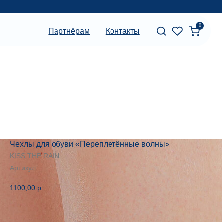
0
артнёрам
Контакты
Чехлы для обуви «Переплетённые волны»
KISS THE RAIN
Артикул:
1100,00
р.
Сообщить о поступлении