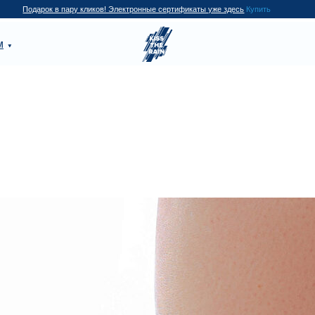
Купить
арок в пару кликов! Электронные сертификаты уже здесь
П