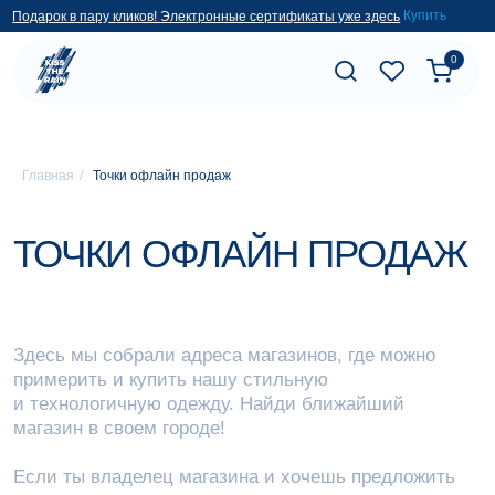
Купить
Подарок в пару кликов! Электронные сертификаты уже здесь
0
Главная
/
Точки офлайн продаж
ТОЧКИ ОФЛАЙН ПРОДАЖ
Здесь мы собрали адреса магазинов, где можно
примерить и купить нашу стильную
и технологичную одежду. Найди ближайший
магазин в своем городе!
Если ты владелец магазина и хочешь предложить
нашу продукцию своим покупателям, оставь заявку,
чтобы узнать об условиях оптового сотрудничества.
Больше не нужно искать поставщиков
технологичной одежды за рубежом — добро
пожаловать в мир Kiss the rain.