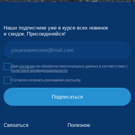
+7 908 993-93-97
Лукбук
Подарочные
сертификаты
info@kisstherain.ru
О бренде
Пн-Пт 10−18
Точки продаж
(+7 часов от мск)
Доставка и оплата
Обмен и возврат
Секретный код Морзе
Контакты
Подпишись на нас
Каталог
Политика
конфиденциальности
Все товары
Согласие
Оферта
Новая коллекция
Для мужчин
Разработка сайта
Для женщин
Дарья Ефремова