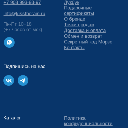
© 2019-2026 KISS THE RAIN.
ИП Губарева Марина Викторовна
Все права защищены.
ИНН 253600853081
ОГРН 315253600002988
Kiss the rain