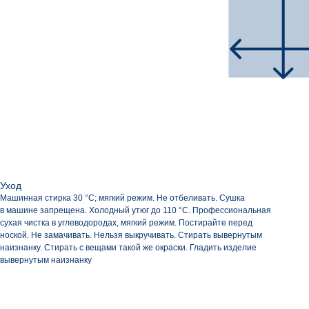
Уход
Машинная стирка 30 °C; мягкий режим. Не отбеливать. Сушка
в машине запрещена. Холодный утюг до 110 °C. Профессиональная
сухая чистка в углеводородах, мягкий режим. Постирайте перед
ноской. Не замачивать. Нельзя выкручивать. Стирать вывернутым
наизнанку. Стирать с вещами такой же окраски. Гладить изделие
вывернутым наизнанку