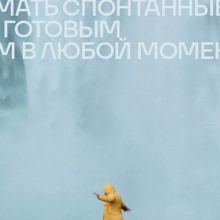
Связаться
Каталог
+7 908 993-93-97
Все товары
Новая
info@kisstherain.ru
коллекция
Для мужчин
Пн-Пт 10−18
Для женщин
(+7 часов от мск)