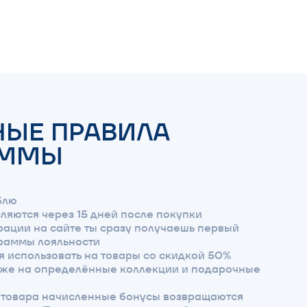
 15 дней после покупки
те ты сразу получаешь первый
ности
ть на товары со скидкой 50%
делённые коллекции и подарочные
исленные бонусы возвращаются
частичном возврате баллы
 вещь, которую покупатель
сгорают через год
упления в программу лояльности
мую сумму покупок для текущего
атически понижается
йствует в магазинах партнеров