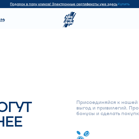
Купить
арок в пару кликов! Электронные сертификаты уже здесь
УТ
Присоединяйся к нашей программе ло
выгод и привилегий. Просто зарегистр
бонусы и сделать покупки ещё более
Е