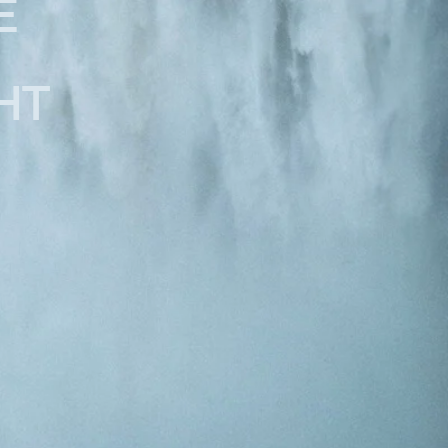
Полезное
Лукбук
Подарочные
сертификаты
О бренде
Точки продаж
Доставка и оплата
Обмен и возврат