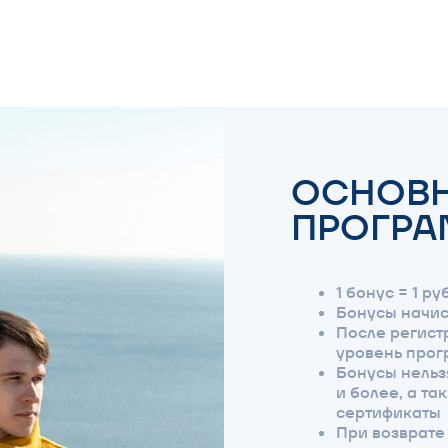
ПРОГРАММЫ
1 бонус = 1 рублю
Бонусы начисляются через
После регистрации на сай
уровень программы лояль
Бонусы нельзя использова
и более, а также на опре
сертификаты
При возврате товара нач
на карту покупателя. При 
возвращаются только за ту
возвращает
Неиспользованные бонусы 
Если за год с момента вст
ты не набираешь необходи
уровня, твой статус автом
до предыдущего уровня
Бонусная программа не де