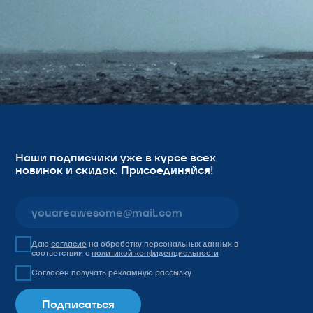
Согласен получать рекламную рассылку
Подписаться
© 2019-2026 KISS THE RAIN.
Все права защищены.
ИП Губарева Марина Викторовна
ИНН 253600853081
ОГРН 315253600002988
Kiss